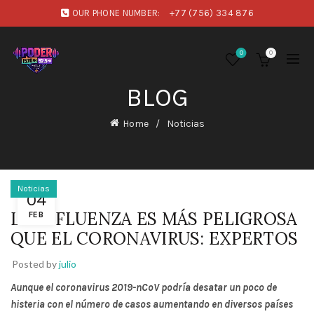
OUR PHONE NUMBER:
+77 (756) 334 876
0
0
BLOG
Home
Noticias
Noticias
04
LA INFLUENZA ES MÁS PELIGROSA
FEB
QUE EL CORONAVIRUS: EXPERTOS
Posted by
julio
Aunque el coronavirus 2019-nCoV podría desatar un poco de
histeria con el número de casos aumentando en diversos países