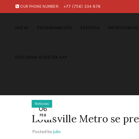
OUR PHONE NUMBER:
+77 (756) 334 876
INICIO
PROGRAMACIÓN
EVENTOS
PATROCINADO
DESCARGA NUESTRA APP
Noticias
06
Louisville Metro se pr
FEB
Posted by
julio