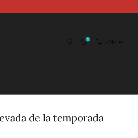
0
0
/
$
0.00
 nevada de la temporada