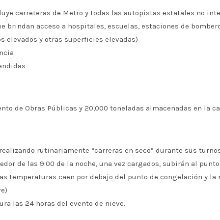
ncluye carreteras de Metro y todas las autopistas estatales no int
ue brindan acceso a hospitales, escuelas, estaciones de bomberos
os elevados y otras superficies elevadas)
ancia
tendidas
to de Obras Públicas y 20,000 toneladas almacenadas en la cav
ealizando rutinariamente “carreras en seco” durante sus turnos
dor de las 9:00 de la noche, una vez cargados, subirán al punto
as temperaturas caen por debajo del punto de congelación y la n
ve)
ra las 24 horas del evento de nieve.