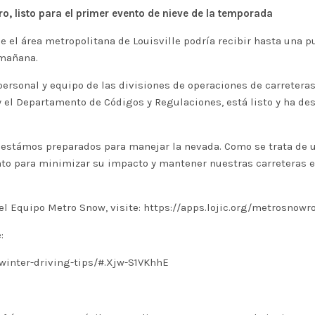
o, listo para el primer evento de nieve de la temporada
e el área metropolitana de Louisville podría recibir hasta una p
 mañana.
ersonal y equipo de las divisiones de operaciones de carretera
 el Departamento de Códigos y Regulaciones, está listo y ha de
estámos preparados para manejar la nevada. Como se trata de u
nto para minimizar su impacto y mantener nuestras carreteras e
el Equipo Metro Snow, visite:
https://apps.lojic.org/metrosnowr
:
winter-driving-tips/#.Xjw-S1VKhhE