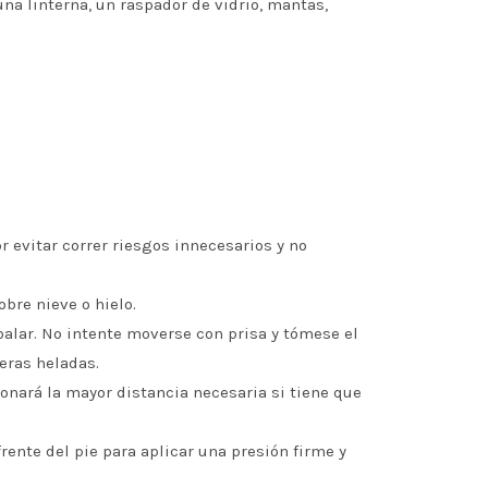
na linterna, un raspador de vidrio, mantas,
r evitar correr riesgos innecesarios y no
bre nieve o hielo.
balar. No intente moverse con prisa y tómese el
eras heladas.
nará la mayor distancia necesaria si tiene que
rente del pie para aplicar una presión firme y