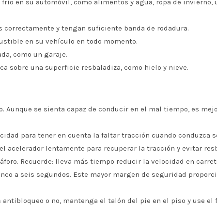
río en su automóvil, como alimentos y agua, ropa de invierno, u
s correctamente y tengan suficiente banda de rodadura.
stible en su vehículo en todo momento.
ada, como un garaje.
a sobre una superficie resbaladiza, como hielo y nieve.
o. Aunque se sienta capaz de conducir en el mal tiempo, es mejo
idad para tener en cuenta la faltar tracción cuando conduzca so
el acelerador lentamente para recuperar la tracción y evitar res
foro. Recuerde: lleva más tiempo reducir la velocidad en carret
nco a seis segundos. Este mayor margen de seguridad proporcio
antibloqueo o no, mantenga el talón del pie en el piso y use el f