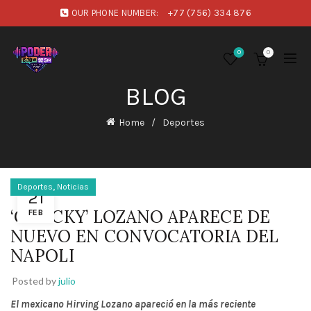
OUR PHONE NUMBER:
+77 (756) 334 876
0
0
BLOG
Home
Deportes
,
Deportes
Noticias
21
‘CHUCKY’ LOZANO APARECE DE
FEB
NUEVO EN CONVOCATORIA DEL
NAPOLI
Posted by
julio
El mexicano Hirving Lozano apareció en la más reciente