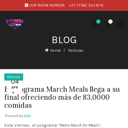
OUR PHONE NUMBER:
+77 (756) 334 876
0
0
BLOG
Home
Noticias
Noticias
04
El programa March Meals llega a su
APR
final ofreciendo más de 83,0000
comidas
Posted by
julio
Este viernes, el programa “
Metro March for Meals
“,