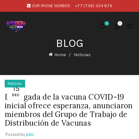
OUR PHONE NUMBER:
+77 (756) 334 876
0
0
BLOG
Home
Noticias
Noticias
15
La llegada de la vacuna COVID-19
DEC
inicial ofrece esperanza, anunciaron
miembros del Grupo de Trabajo de
Distribución de Vacunas
Posted by
julio