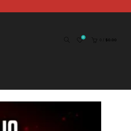
0
0
/
$
0.00