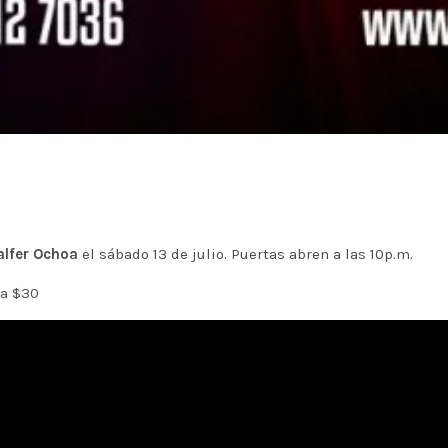
alfer Ochoa
el sábado 13 de julio. Puertas abren a las 10p.m.
ta $30