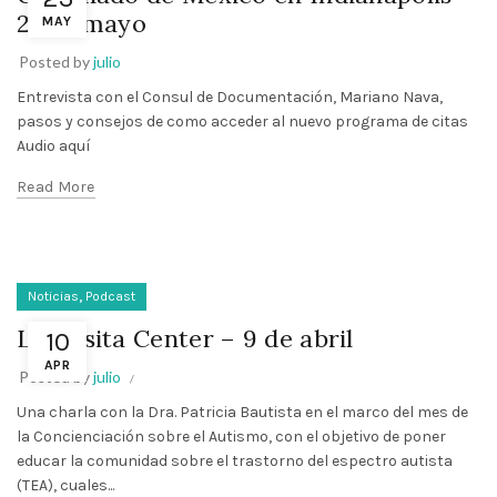
21 de mayo
MAY
Posted by
julio
Entrevista con el Consul de Documentación, Mariano Nava,
pasos y consejos de como acceder al nuevo programa de citas
Audio aquí
Read More
,
Noticias
Podcast
La Casita Center – 9 de abril
10
APR
Posted by
julio
Una charla con la Dra. Patricia Bautista en el marco del mes de
la Concienciación sobre el Autismo, con el objetivo de poner
educar la comunidad sobre el trastorno del espectro autista
(TEA), cuales...