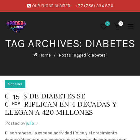
OUR PHONE NUMBER:
+77 (756) 334 876
0
0
TAG ARCHIVES: DIABETES
Home
Posts Tagged "diabetes"
Noticias
CASOS DE DIABETES SE
15
CUADRIPLICAN EN 4 DÉCADAS Y
NOV
LLEGAN A 420 MILLONES
Posted by
julio
El sobrepeso, la escasa actividad física y el crecimiento
demográfico han provocado que el número de personas con