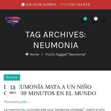
OUR PHONE NUMBER:
+77 (756) 334 876
0
0
TAG ARCHIVES:
NEUMONIA
Home
Posts Tagged "Neumonia"
Noticias
LA NEUMONÍA MATA A UN NIÑO
13
CADA 39 MINUTOS EN EL MUNDO
NOV
Posted by
julio
La neumonía, considerada una "epidemia olvidada", mató el año