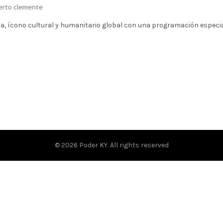
erto clemente
a, ícono cultural y humanitario global con una programación especia
© 2026
Poder KY
. All rights reserved