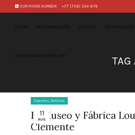
OUR PHONE NUMBER:
+77 (756) 334 876
INICIO
PROGRAMACIÓN
EVENTOS
PATROCINADO
DESCARGA NUESTRA APP
TAG
,
Deportes
Noticias
11
El Museo y Fábrica Lou
AUG
Clemente