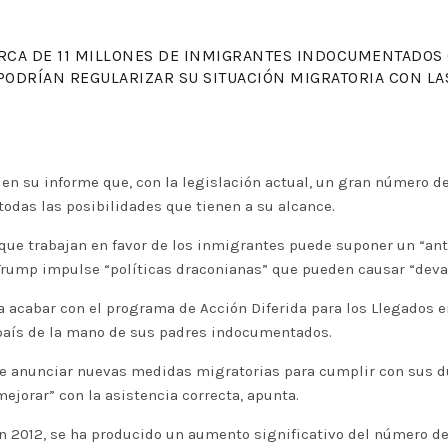
CERCA DE 11 MILLONES DE INMIGRANTES INDOCUMENTADOS Q
, PODRÍAN REGULARIZAR SU SITUACIÓN MIGRATORIA CON LA
 en su informe que, con la legislación actual, un gran número 
todas las posibilidades que tienen a su alcance.
que trabajan en favor de los inmigrantes puede suponer un “ant
Trump impulse “políticas draconianas” que pueden causar “deva
a acabar con el programa de Acción Diferida para los Llegados en
 país de la mano de sus padres indocumentados.
 anunciar nuevas medidas migratorias para cumplir con sus dur
jorar” con la asistencia correcta, apunta.
n 2012, se ha producido un aumento significativo del número d