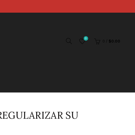
0
0
/
$
0.00
REGULARIZAR SU