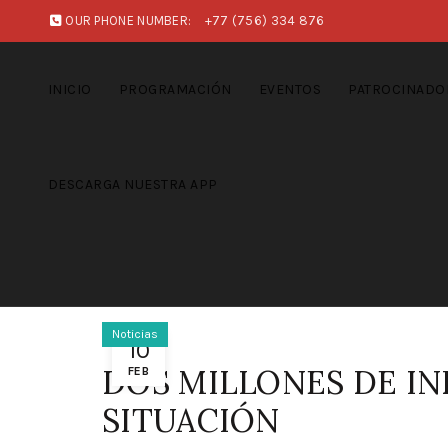
OUR PHONE NUMBER:
+77 (756) 334 876
INICIO
PROGRAMACIÓN
EVENTOS
PATROCINADO
DESCARGA NUESTRA APP
Noticias
10
DOS MILLONES DE I
FEB
SITUACIÓN