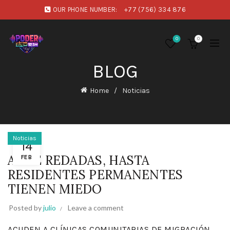
OUR PHONE NUMBER:
+77 (756) 334 876
0
0
BLOG
Home
Noticias
Noticias
14
ANTE REDADAS, HASTA
FEB
RESIDENTES PERMANENTES
TIENEN MIEDO
Posted by
julio
Leave a comment
ACUDEN A CLÍNICAS COMUNITARIAS DE MIGRACIÓN