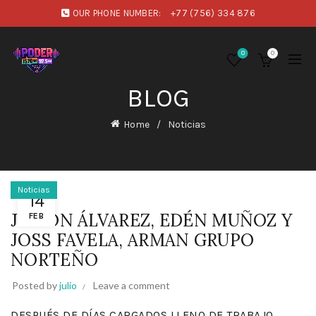
OUR PHONE NUMBER:
+77 (756) 334 876
0
0
BLOG
Home
Noticias
Noticias
14
JULIÓN ÁLVAREZ, EDÉN MUÑOZ Y
FEB
JOSS FAVELA, ARMAN GRUPO
NORTEÑO
Posted by
julio
Leave a comment
DESPUÉS DE DÍAS CARGADOS LLENO DE TRABAJO,