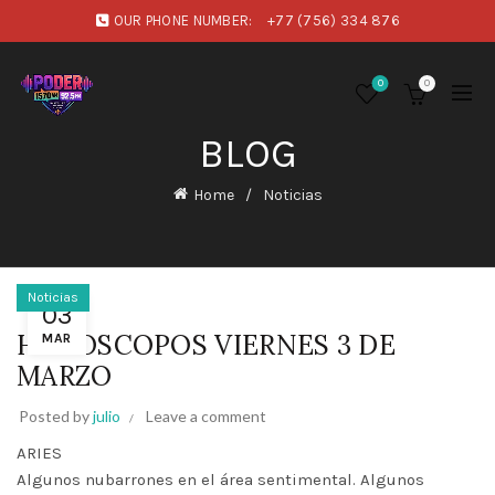
OUR PHONE NUMBER:
+77 (756) 334 876
0
0
BLOG
Home
Noticias
Noticias
03
HOROSCOPOS VIERNES 3 DE
MAR
MARZO
Posted by
julio
Leave a comment
ARIES
Algunos nubarrones en el área sentimental. Algunos