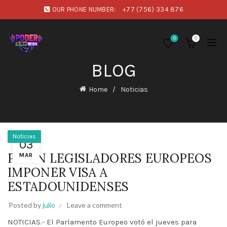
OUR PHONE NUMBER:
+77 (756) 334 876
0
0
BLOG
Home
Noticias
Noticias
03
PIDEN LEGISLADORES EUROPEOS
MAR
IMPONER VISA A
ESTADOUNIDENSES
Posted by
julio
Leave a comment
NOTICIAS.- El Parlamento Europeo votó el jueves para