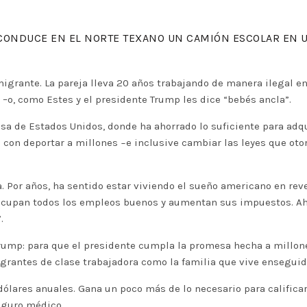
S CONDUCE EN EL NORTE TEXANO UN CAMIÓN ESCOLAR EN 
migrante. La pareja lleva 20 años trabajando de manera ilegal e
–o, como Estes y el presidente Trump les dice “bebés ancla”.
sa de Estados Unidos, donde ha ahorrado lo suficiente para adqu
on deportar a millones −e inclusive cambiar las leyes que otor
 Por años, ha sentido estar viviendo el sueño americano en reve
s ocupan todos los empleos buenos y aumentan sus impuestos. A
.
a Trump: para que el presidente cumpla la promesa hecha a millon
rantes de clase trabajadora como la familia que vive enseguid
 dólares anuales. Gana un poco más de lo necesario para califica
eguro médico.