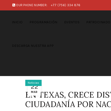
OUR PHONE NUMBER:
+77 (756) 334 876
INICIO
PROGRAMACIÓN
EVENTOS
PATROCINADO
DESCARGA NUESTRA APP
Noticias
22
EN TEXAS, CRECE DI
MAR
CIUDADANÍA POR NA