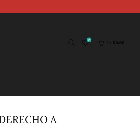
0
0
/
$
0.00
 DERECHO A