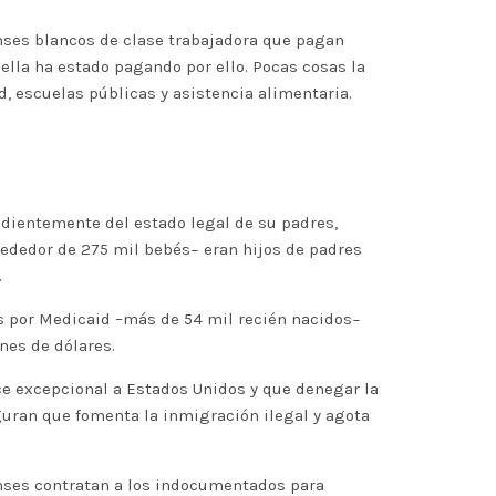
enses blancos de clase trabajadora que pagan
 ella ha estado pagando por ello. Pocas cosas la
, escuelas públicas y asistencia alimentaria.
ndientemente del estado legal de su padres,
lrededor de 275 mil bebés− eran hijos de padres
.
os por Medicaid –más de 54 mil recién nacidos−
nes de dólares.
ce excepcional a Estados Unidos y que denegar la
eguran que fomenta la inmigración ilegal y agota
denses contratan a los indocumentados para