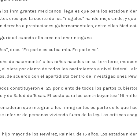
ara los inmigrantes mexicanos ilegales que para los estadounid
tes cree que la suerte de los “ilegales” ha ido mejorando, y que
en derecho a prestaciones gubernamentales, entre ellas Medicaid
eguridad cuando ella cree no tener ninguna.
s”, dice. “En parte es culpa mía. En parte no”.
ho de nacimiento” a los niños nacidos en su territorio, indepe
, el siete por ciento de todos los nacimientos a nivel federal –a
s, de acuerdo con el apartidista Centro de Investigaciones Pew
dos constituyeron el 25 por ciento de todos los partos cubiert
y de Salud de Texas. El costo para los contribuyentes: 116 millo
onsideran que integrar a los inmigrantes es parte de lo que ha
 inferior de personas viviendo fuera de la ley. Los críticos as
l hijo mayor de los Nevárez, Rainier, de 15 años. Los estadouni