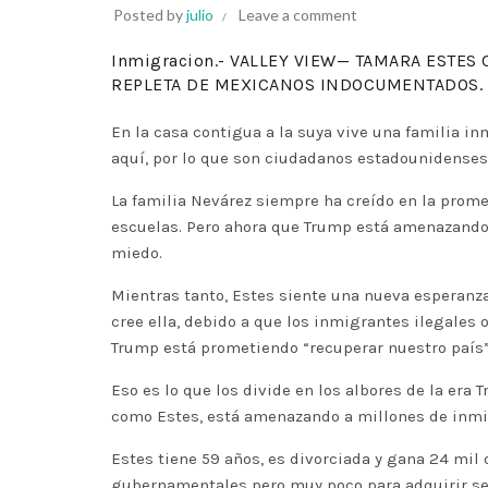
Posted by
julio
Leave a comment
Inmigracion.- VALLEY VIEW— TAMARA ESTE
REPLETA DE MEXICANOS INDOCUMENTADOS.
En la casa contigua a la suya vive una familia in
aquí, por lo que son ciudadanos estadounidenses 
La familia Nevárez siempre ha creído en la prome
escuelas. Pero ahora que Trump está amenazando c
miedo.
Mientras tanto, Estes siente una nueva esperanza.
cree ella, debido a que los inmigrantes ilegale
Trump está prometiendo “recuperar nuestro país”
Eso es lo que los divide en los albores de la er
como Estes, está amenazando a millones de inmig
Estes tiene 59 años, es divorciada y gana 24 mil
gubernamentales pero muy poco para adquirir s