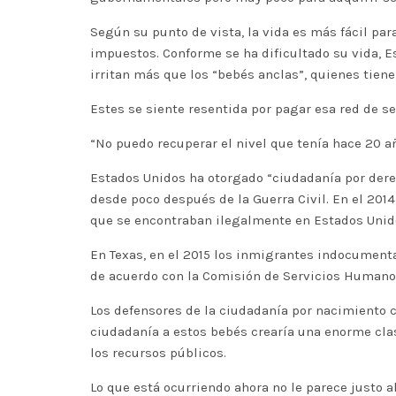
Según su punto de vista, la vida es más fácil p
impuestos. Conforme se ha dificultado su vida, Es
irritan más que los “bebés anclas”, quienes tien
Estes se siente resentida por pagar esa red de s
“No puedo recuperar el nivel que tenía hace 20 año
Estados Unidos ha otorgado “ciudadanía por derec
desde poco después de la Guerra Civil. En el 2014
que se encontraban ilegalmente en Estados Unido
En Texas, en el 2015 los inmigrantes indocumenta
de acuerdo con la Comisión de Servicios Humanos 
Los defensores de la ciudadanía por nacimiento c
ciudadanía a estos bebés crearía una enorme clase
los recursos públicos.
Lo que está ocurriendo ahora no le parece justo a