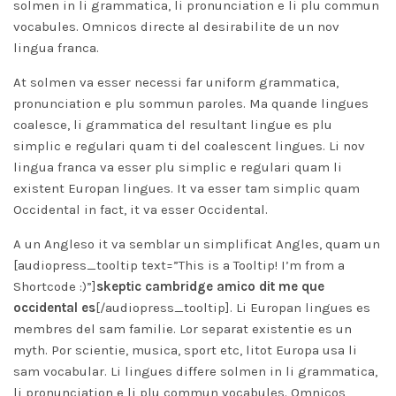
solmen in li grammatica, li pronunciation e li plu commun
vocabules. Omnicos directe al desirabilite de un nov
lingua franca.
At solmen va esser necessi far uniform grammatica,
pronunciation e plu sommun paroles. Ma quande lingues
coalesce, li grammatica del resultant lingue es plu
simplic e regulari quam ti del coalescent lingues. Li nov
lingua franca va esser plu simplic e regulari quam li
existent Europan lingues. It va esser tam simplic quam
Occidental in fact, it va esser Occidental.
A un Angleso it va semblar un simplificat Angles, quam un
[audiopress_tooltip text=”This is a Tooltip! I’m from a
Shortcode :)”]
skeptic cambridge amico dit me que
occidental es
[/audiopress_tooltip]. Li Europan lingues es
membres del sam familie. Lor separat existentie es un
myth. Por scientie, musica, sport etc, litot Europa usa li
sam vocabular. Li lingues differe solmen in li grammatica,
li pronunciation e li plu commun vocabules. Omnicos