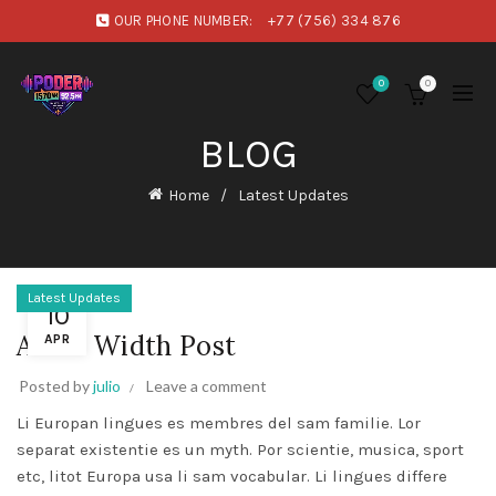
OUR PHONE NUMBER:
+77 (756) 334 876
0
0
BLOG
Home
Latest Updates
Latest Updates
10
A Full Width Post
APR
Posted by
julio
Leave a comment
Li Europan lingues es membres del sam familie. Lor
separat existentie es un myth. Por scientie, musica, sport
etc, litot Europa usa li sam vocabular. Li lingues differe