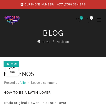
OUR PHONE NUMBER:
+77 (756) 334 876
0
0
BLOG
Home
Noticias
Noticias
28
ESTRENOS
APR
Posted by
julio
Leave a comment
HOW TO BE A LATIN LOVER
Título original How to Be a Latin Lover