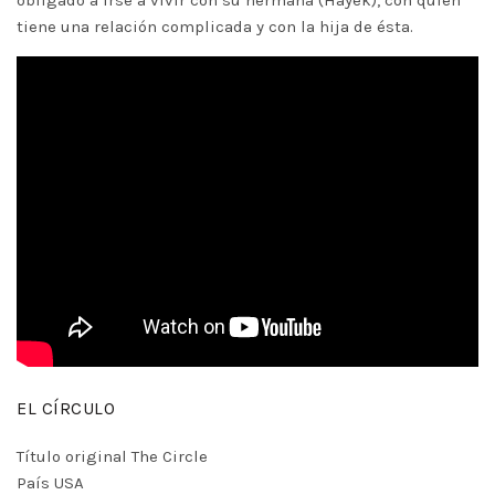
obligado a irse a vivir con su hermana (Hayek), con quien
tiene una relación complicada y con la hija de ésta.
EL CÍRCULO
Título original The Circle
País USA