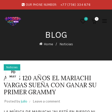
OUR PHONE NUMBER:
+77 (756) 334 876
0
0
BLOG
Home
Noticias
Noticias
16
A SUS 120 AÑOS EL MARIACHI
MAY
VARGAS SUEÑA CON GANAR SU
PRIMER GRAMMY
Posted by
julio
Leave a comment
LA MÚSICA DE MARIACHI ‘NI ESTÁ EN RIESGO NI