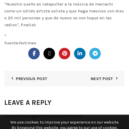
“Nuestro sueño es catapultar a la música de mariachi
como un sólido artista solista y que haga masivos con diez
o 20 mil personas y que de nuevo se nos toque en las
radios”, finalizó.
*
Fuente:Notimex
PREVIOUS POST
NEXT POST
LEAVE A REPLY
You must be
logged in
to post a comment.
We use cookies to improve your experience on our website.
By browsing this website, you agree to our use of cookies.