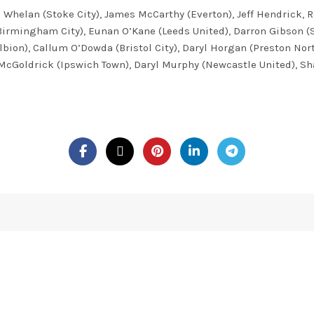
helan (Stoke City), James McCarthy (Everton), Jeff Hendrick, R
Birmingham City), Eunan O’Kane (Leeds United), Darron Gibson (
ion), Callum O’Dowda (Bristol City), Daryl Horgan (Preston Nor
d McGoldrick (Ipswich Town), Daryl Murphy (Newcastle United), 