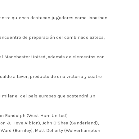
, entre quienes destacan jugadores como Jonathan
o encuentro de preparación del combinado azteca,
 el Manchester United, además de elementos con
saldo a favor, producto de una victoria y cuatro
similar el del país europeo que sostendrá un
rren Randolph (West Ham United)
ton & Hove Albion), John O’Shea (Sunderland),
n Ward (Burnley), Matt Doherty (Wolverhampton