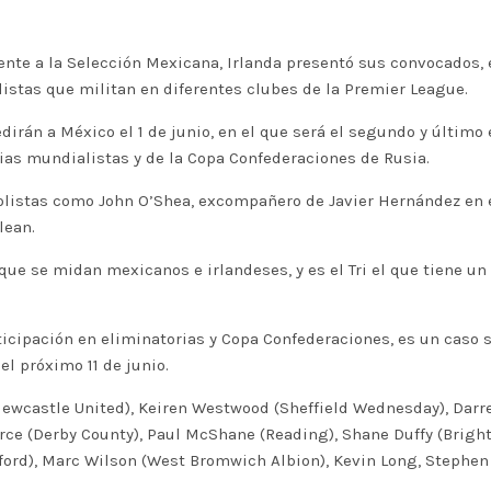
frente a la Selección Mexicana, Irlanda presentó sus convocados
listas que militan en diferentes clubes de la Premier League.
edirán a México el 1 de junio, en el que será el segundo y últim
as mundialistas y de la Copa Confederaciones de Rusia.
bolistas como John O’Shea, excompañero de Javier Hernández en
lean.
que se midan mexicanos e irlandeses, y es el Tri el que tiene un 
ticipación en eliminatorias y Copa Confederaciones, es un caso 
el próximo 11 de junio.
t (Newcastle United), Keiren Westwood (Sheffield Wednesday), Da
arce (Derby County), Paul McShane (Reading), Shane Duffy (Brigh
tford), Marc Wilson (West Bromwich Albion), Kevin Long, Stephe