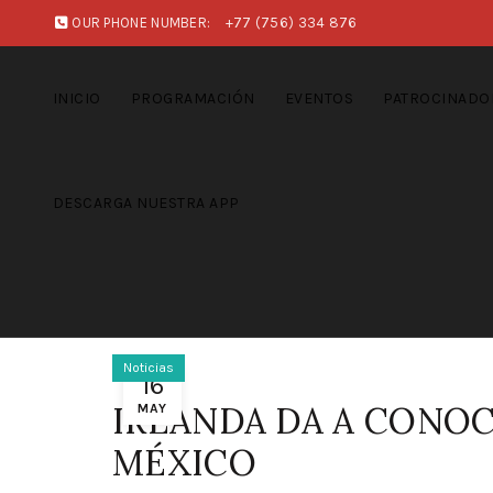
OUR PHONE NUMBER:
+77 (756) 334 876
INICIO
PROGRAMACIÓN
EVENTOS
PATROCINADO
DESCARGA NUESTRA APP
Noticias
16
IRLANDA DA A CONO
MAY
MÉXICO