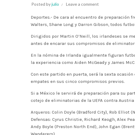
Posted by
julio
Leave a comment
Deportes.- De cara al encuentro de preparación 
Walters, Shane Long y Darron Gibson, todos futbo
Dirigidos por Martin O’Neill, los irlandeses se m
antes de encarar sus compromisos de eliminatori
En la nómina de Irlanda igualmente figuran fut
la experiencia como Aiden McGeady y James McC
Con este partido en puerta, será la sexta ocasión 
empates en sus cinco compromisos previos.
Si a México le servirá de preparación para su par
cotejo de eliminatorias de la UEFA contra Austria 
Arqueros: Colin Doyle (Bradford City), Rob Ellio
Defensas: Cyrus Christie, Richard Keogh, Alex Pe
Andy Boyle (Preston North End), John Egan (Bren
Wanderers)