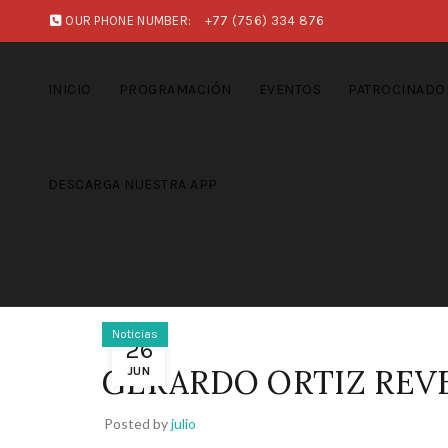
OUR PHONE NUMBER:
+77 (756) 334 876
INICIO
PROGRAMACIÓN
EVENTOS
PATROCINADO
DESCARGA NUESTRA APP
Noticias
26
GERARDO ORTIZ REVE
JUN
Posted by
julio