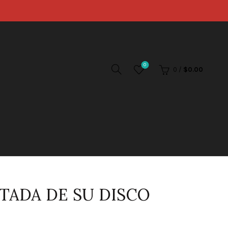
0
0
/
$
0.00
TADA DE SU DISCO