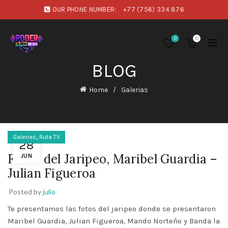
OUR PHONE NUMBER:
+77 (756) 334 876
0
0
BLOG
Home
Galerias
,
Galerias
Ruta TV
28
Fotos del Jaripeo, Maribel Guardia –
JUN
Julian Figueroa
Posted by
julio
Te presentamos las fotos del jaripeo donde se presentaron
Maribel Guardia, Julian Figueroa, Mando Norteño y Banda la