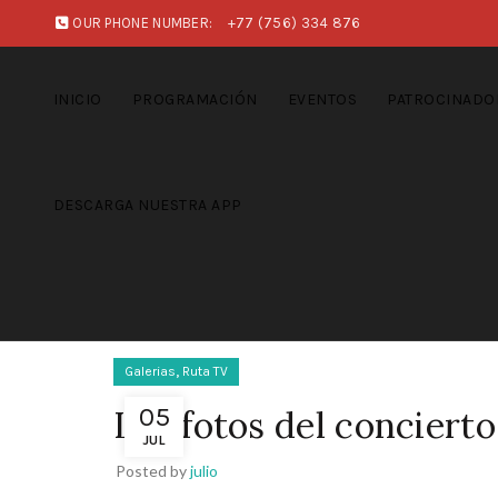
OUR PHONE NUMBER:
+77 (756) 334 876
INICIO
PROGRAMACIÓN
EVENTOS
PATROCINADO
DESCARGA NUESTRA APP
,
Galerias
Ruta TV
05
Las fotos del conciert
JUL
Posted by
julio