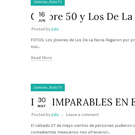
,
Galerias
Ruta TV
16
Calibre 50 y Los De La
JUN
Posted by
julio
FOTOS: Los jóvenes de Los De La Noria llegaron por pr
sus...
Read More
,
Galerias
Ruta TV
30
LOS IMPARABLES EN 
MAY
Posted by
julio
Leave a comment
El sábado 27 de mayo cientos de personas pudieron d
comediantes mexicanos nos ofrecieron...