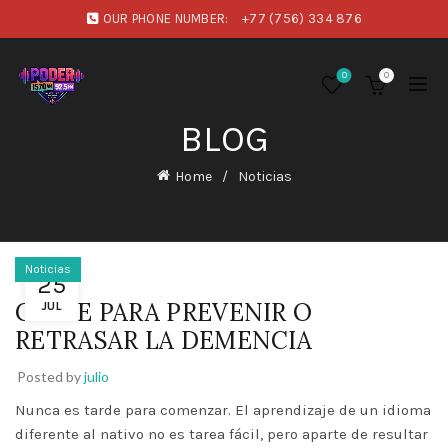
OUR PHONE NUMBER:
+77 (756) 334 876
0
0
BLOG
Home
Noticias
Noticias
25
CLAVE PARA PREVENIR O
JUL
RETRASAR LA DEMENCIA
Posted by
julio
Nunca es tarde para comenzar. El aprendizaje de un idioma
diferente al nativo no es tarea fácil, pero aparte de resultar