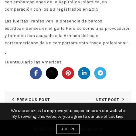
con embarcaciones de la República Islámica, en
comparación con los 23 registrados en 2015.
Las fuerzas iraníes ven la presencia de barcos
estadounidenses en el golfo Pérsico como una provocación
y también han acusado a la Armada del país
norteamericano de un comportamiento “nada profesional”.
*
Fuente:Diario las Americas
PREVIOUS POST
NEXT POST
We use cookies to improve your experience on our website.
By browsing this website, you agree to our use of cookies.
© 2026
Poder KY
. All rights reserved
ACCEPT