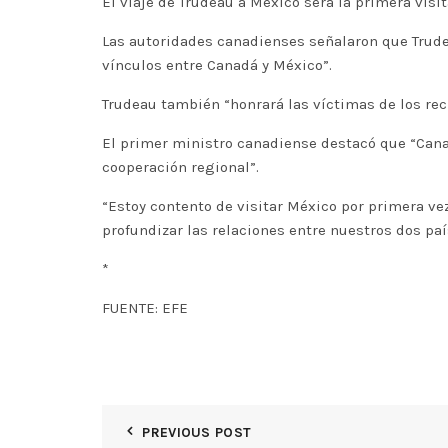
El viaje de Trudeau a México será la primera visit
Las autoridades canadienses señalaron que Trudea
vínculos entre Canadá y México”.
Trudeau también “honrará las víctimas de los reci
El primer ministro canadiense destacó que “Cana
cooperación regional”.
“Estoy contento de visitar México por primera ve
profundizar las relaciones entre nuestros dos paí
*
FUENTE: EFE
PREVIOUS POST