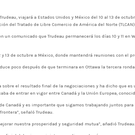
rudeau, viajará a Estados Unidos y México del 10 al 13 de octubr
ación del Tratado de Libre Comercio de América del Norte (TLCAN)
 en un comunicado que Trudeau permanecerá los días 10 y 11 en 
2 y 13 de octubre a México, donde mantendrá reuniones con el p
oduce poco después de que terminara en Ottawa la tercera rond
sobre el resultado final de la negociaciones y ha dicho que es
aba de entrar en vigor entre Canadá y la Unión Europea, conoci
de Canadá y es importante que sigamos trabajando juntos para fo
rontera”, señaló Trudeau.
ejorar nuestra prosperidad y seguridad mutua”, añadió Trudeau