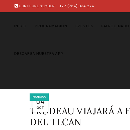
OUR PHONE NUMBER:
+77 (756) 334 876
INICIO
PROGRAMACIÓN
EVENTOS
PATROCINADO
DESCARGA NUESTRA APP
Noticias
04
TRUDEAU VIAJARÁ A 
OCT
DEL TLCAN