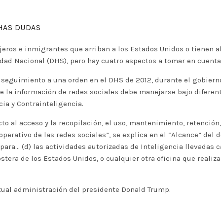
HAS DUDAS
ajeros e inmigrantes que arriban a los Estados Unidos o tienen a
ad Nacional (DHS), pero hay cuatro aspectos a tomar en cuenta
s seguimiento a una orden en el DHS de 2012, durante el gobiern
de la información de redes sociales debe manejarse bajo diferent
ia y Contrainteligencia.
cto al acceso y la recopilación, el uso, mantenimiento, retenció
 operativo de las redes sociales”, se explica en el “Alcance” del
ara… (d) las actividades autorizadas de Inteligencia llevadas ca
tera de los Estados Unidos, o cualquier otra oficina que realiza
ctual administración del presidente Donald Trump.