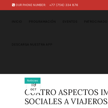
OUR PHONE NUMBER:
+77 (756) 334 876
INICIO
PROGRAMACIÓN
EVENTOS
PATROCINADO
DESCARGA NUESTRA APP
Noticias
19
CUATRO ASPECTOS IM
OCT
SOCIALES A VIAJERO