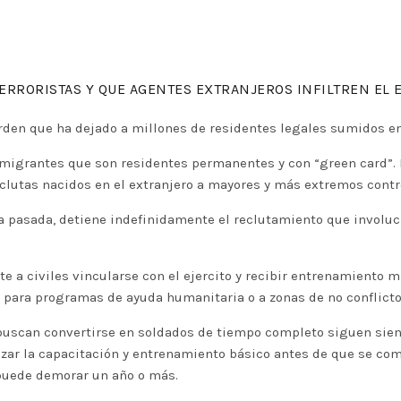
TERRORISTAS Y QUE AGENTES EXTRANJEROS INFILTREN EL 
orden que ha dejado a millones de residentes legales sumidos en
 inmigrantes que son residentes permanentes y con “green card”
reclutas nacidos en el extranjero a mayores y más extremos cont
 pasada, detiene indefinidamente el reclutamiento que involucr
e a civiles vincularse con el ejercito y recibir entrenamiento m
 para programas de ayuda humanitaria o a zonas de no conflicto 
e buscan convertirse en soldados de tiempo completo siguen siend
zar la capacitación y entrenamiento básico antes de que se com
 puede demorar un año o más.