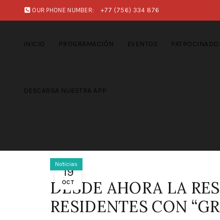
OUR PHONE NUMBER:
+77 (756) 334 876
INICIO
PROGRAMACIÓN
EVENTOS
PATROCINADO
DESCARGA NUESTRA APP
Noticias
19
DESDE AHORA LA RES
OCT
RESIDENTES CON “GR