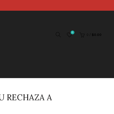
0
0
/
$
0.00
U RECHAZA A