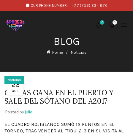
OUR PHONE NUMBER:
+77 (756) 334 876
0
0
BLOG
Home
Noticias
Noticias
23
CHIVAS GANA EN EL PUERTO Y
OCT
SALE DEL SÓTANO DEL A2017
Posted by
julio
EL CUADRO ROJIBLANCO SUMÓ 12 PUNTOS EN EL
TORNEO, TRAS VENCER AL ‘TIBU’ 2-3 EN SU VISITA AL