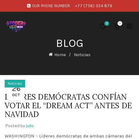
OUR PHONE NUMBER:
+77 (756) 334 876
0
0
BLOG
Home
Noticias
Noticias
26
LÍDERES DEMÓCRATAS CONFÍAN
OCT
VOTAR EL “DREAM ACT” ANTES DE
NAVIDAD
Posted by
julio
WASHINGTON – Líderes demócratas de ambas cámaras del