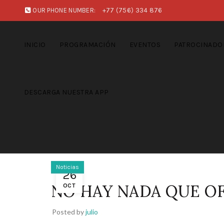
OUR PHONE NUMBER:
+77 (756) 334 876
INICIO
PROGRAMACIÓN
EVENTOS
PATROCINADO
DESCARGA NUESTRA APP
Noticias
26
NO HAY NADA QUE OF
OCT
Posted by
julio