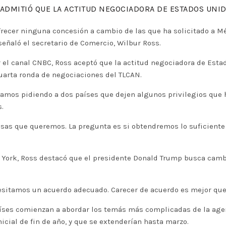
ADMITIÓ QUE LA ACTITUD NEGOCIADORA DE ESTADOS UNID
frecer ninguna concesión a cambio de las que ha solicitado a Mé
señaló el secretario de Comercio, Wilbur Ross.
 el canal CNBC, Ross aceptó que la actitud negociadora de Esta
uarta ronda de negociaciones del TLCAN.
amos pidiendo a dos países que dejen algunos privilegios que 
.
osas que queremos. La pregunta es si obtendremos lo suficiente
 York, Ross destacó que el presidente Donald Trump busca cambio
cesitamos un acuerdo adecuado. Carecer de acuerdo es mejor que
íses comienzan a abordar los temás más complicadas de la agend
cial de fin de año, y que se extenderían hasta marzo.