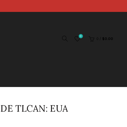
0
0
/
$
0.00
DE TLCAN: EUA