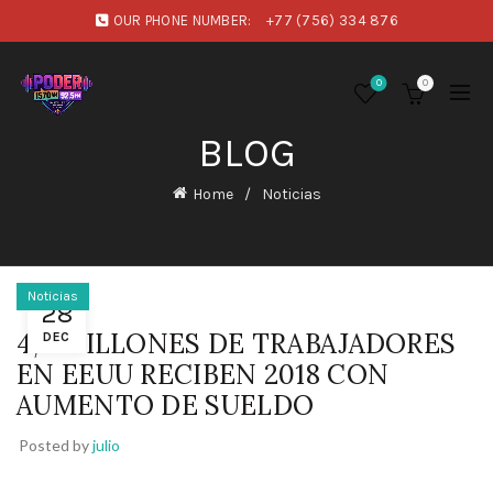
OUR PHONE NUMBER:
+77 (756) 334 876
0
0
BLOG
Home
Noticias
Noticias
28
4,5 MILLONES DE TRABAJADORES
DEC
EN EEUU RECIBEN 2018 CON
AUMENTO DE SUELDO
Posted by
julio