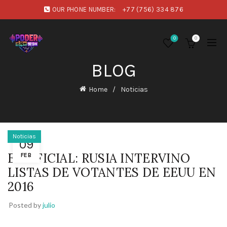
OUR PHONE NUMBER:
+77 (756) 334 876
0
0
BLOG
Home
Noticias
Noticias
09
ES OFICIAL: RUSIA INTERVINO
FEB
LISTAS DE VOTANTES DE EEUU EN
2016
Posted by
julio