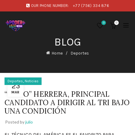
OUR PHONE NUMBER:
+77 (756) 334 876
0
0
BLOG
Home
Deportes
,
Deportes
Noticias
23
“PIOJO” HERRERA, PRINCIPAL
MAR
CANDIDATO A DIRIGIR AL TRI BAJO
UNA CONDICIÓN
Posted by
julio
EL TÉCNICO DEL AMÉRICA ES EL FAVORITO PARA