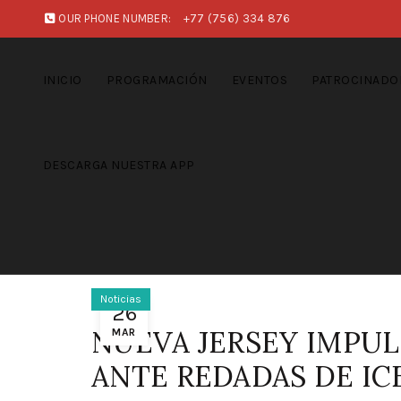
OUR PHONE NUMBER:
+77 (756) 334 876
INICIO
PROGRAMACIÓN
EVENTOS
PATROCINADO
DESCARGA NUESTRA APP
Noticias
26
NUEVA JERSEY IMPU
MAR
ANTE REDADAS DE IC