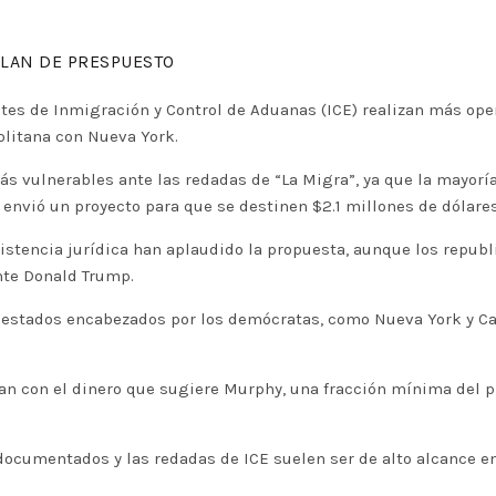
PLAN DE PRESPUESTO
tes de Inmigración y Control de Aduanas (ICE) realizan más op
olitana con Nueva York.
s vulnerables ante las redadas de “La Migra”, ya que la mayoría
envió un proyecto para que se destinen $2.1 millones de dólare
sistencia jurídica han aplaudido la propuesta, aunque los repub
nte Donald Trump.
s estados encabezados por los demócratas, como Nueva York y Cal
ían con el dinero que sugiere Murphy, una fracción mínima del 
cumentados y las redadas de ICE suelen ser de alto alcance en 