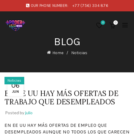
OUR PHONE NUMBER:
+77 (756) 334 876
0
0
BLOG
Home
Noticias
Noticias
06
EN EE UU HAY MÁS OFERTAS DE
JUN
TRABAJO QUE DESEMPLEADOS
Posted by
julio
EN EE UU HAY MÁS OFERTAS DE EMPLEO QUE
DESEMPLEADOS AUNQUE NO TODOS LOS QUE CARECEN