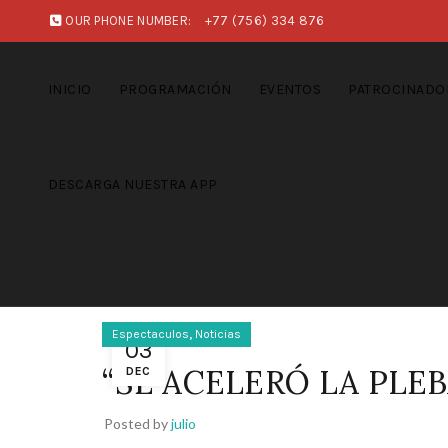
OUR PHONE NUMBER:
+77 (756) 334 876
INICIO
PROGRAMACIÓN
EVENTOS
PATROCINADO
DESCARGA NUESTRA APP
,
Espectaculos
Noticias
03
“SE ACELERÓ LA PLE
DEC
Posted by
julio