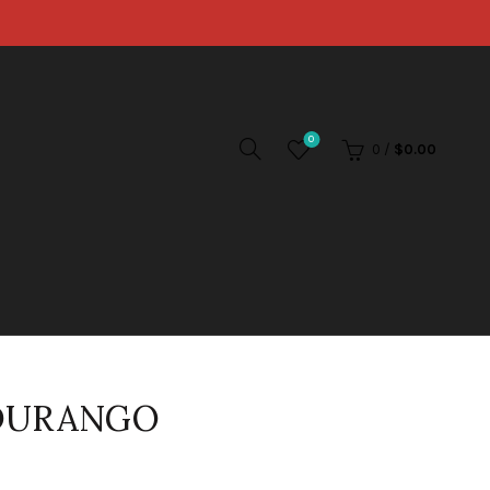
0
0
/
$
0.00
 DURANGO