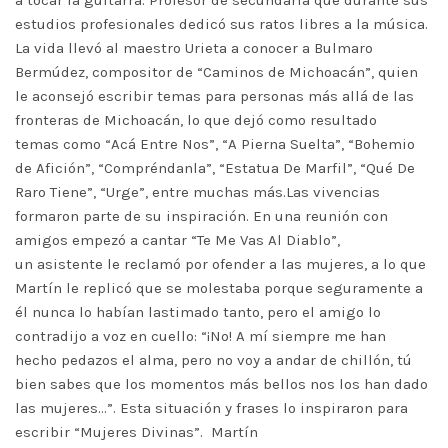
a tocar la guitarra. Profesor de secundaria que durante sus
estudios profesionales dedicó sus ratos libres a la música.
La vida llevó al maestro Urieta a conocer a Bulmaro
Bermúdez, compositor de “Caminos de Michoacán”, quien
le aconsejó escribir temas para personas más allá de las
fronteras de Michoacán, lo que dejó como resultado
temas como “Acá Entre Nos”, “A Pierna Suelta”, “Bohemio
de Afición”, “Compréndanla”, “Estatua De Marfil”, “Qué De
Raro Tiene”, “Urge”, entre muchas más.Las vivencias
formaron parte de su inspiración. En una reunión con
amigos empezó a cantar “Te Me Vas Al Diablo”,
un asistente le reclamó por ofender a las mujeres, a lo que
Martín le replicó que se molestaba porque seguramente a
él nunca lo habían lastimado tanto, pero el amigo lo
contradijo a voz en cuello: “¡No! A mí siempre me han
hecho pedazos el alma, pero no voy a andar de chillón, tú
bien sabes que los momentos más bellos nos los han dado
las mujeres…”. Esta situación y frases lo inspiraron para
escribir “Mujeres Divinas”. Martín