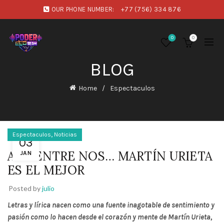
OUR PHONE NUMBER:
+77 (756) 334 876
0
0
BLOG
Home
Espectaculos
,
Espectaculos
Noticias
03
ACÁ ENTRE NOS… MARTÍN URIETA
JAN
ES EL MEJOR
Posted by
julio
Letras y lírica nacen como una fuente inagotable de sentimiento y
pasión como lo hacen desde el corazón y mente de Martín Urieta,