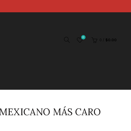
0
0
/
$
0.00
A MEXICANO MÁS CARO