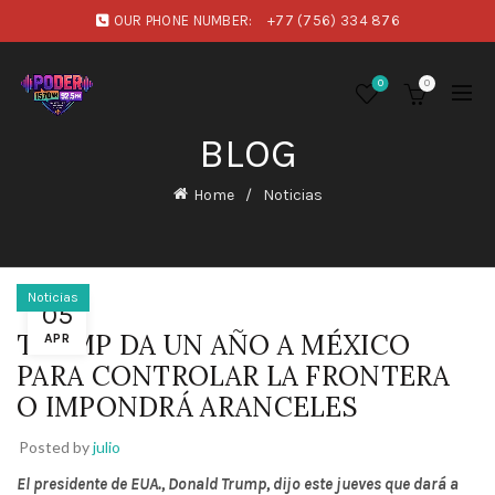
OUR PHONE NUMBER:
+77 (756) 334 876
0
0
BLOG
Home
Noticias
Noticias
05
TRUMP DA UN AÑO A MÉXICO
APR
PARA CONTROLAR LA FRONTERA
O IMPONDRÁ ARANCELES
Posted by
julio
El presidente de EUA., Donald Trump, dijo este jueves que dará a