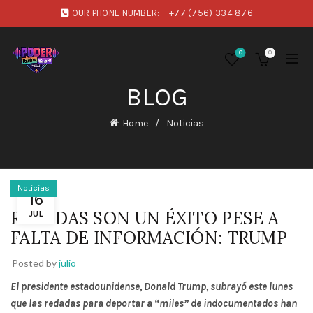
OUR PHONE NUMBER:
+77 (756) 334 876
0
0
BLOG
Home
Noticias
Noticias
16
REDADAS SON UN ÉXITO PESE A
JUL
FALTA DE INFORMACIÓN: TRUMP
Posted by
julio
El presidente estadounidense, Donald Trump, subrayó este lunes
que las redadas para deportar a “miles” de indocumentados han