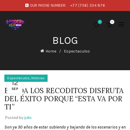
OUR PHONE NUMBER:
+77 (756) 334 876
0
0
BLOG
Home
Espectaculos
,
Espectaculos
Noticias
12
BANDA LOS RECODITOS DISFRUTA
SEP
DEL ÉXITO PORQUE “ESTA VA POR
TI”
Posted by
julio
Son ya 30 años de estar subiendo y bajando de los escenarios y en