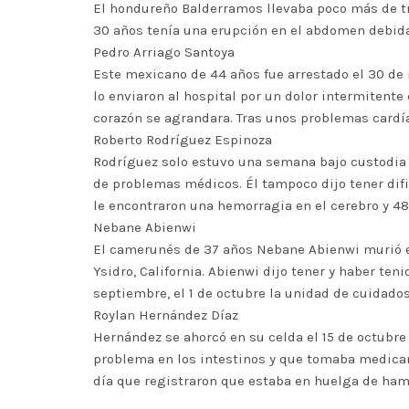
El hondureño Balderramos llevaba poco más de tr
30 años tenía una erupción en el abdomen debida
Pedro Arriago Santoya
Este mexicano de 44 años fue arrestado el 30 de 
lo enviaron al hospital por un dolor intermitent
corazón se agrandara. Tras unos problemas cardía
Roberto Rodríguez Espinoza
Rodríguez solo estuvo una semana bajo custodia fe
de problemas médicos. Él tampoco dijo tener dific
le encontraron una hemorragia en el cerebro y 4
Nebane Abienwi
El camerunés de 37 años Nebane Abienwi murió el 
Ysidro, California. Abienwi dijo tener y haber t
septiembre, el 1 de octubre la unidad de cuidado
Roylan Hernández Díaz
Hernández se ahorcó en su celda el 15 de octubre
problema en los intestinos y que tomaba medicam
día que registraron que estaba en huelga de ham