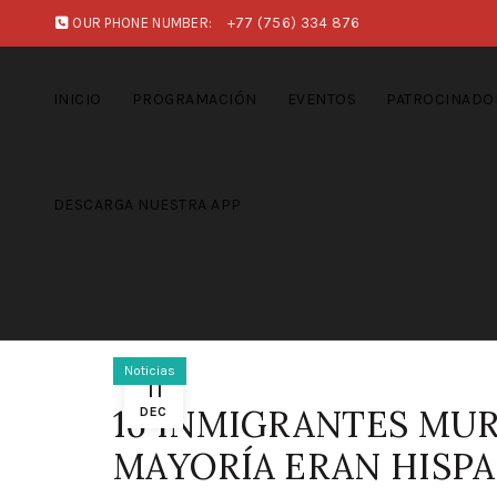
OUR PHONE NUMBER:
+77 (756) 334 876
INICIO
PROGRAMACIÓN
EVENTOS
PATROCINADO
DESCARGA NUESTRA APP
Noticias
11
16 INMIGRANTES MUR
DEC
MAYORÍA ERAN HISP