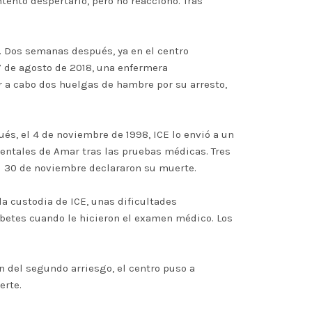
tentó despertarlo, pero no reaccionó. Tras
7. Dos semanas después, ya en el centro
7 de agosto de 2018, una enfermera
r a cabo dos huelgas de hambre por su arresto,
s, el 4 de noviembre de 1998, ICE lo envió a un
mentales de Amar tras las pruebas médicas. Tres
l 30 de noviembre declararon su muerte.
la custodia de ICE, unas dificultades
iabetes cuando le hicieron el examen médico. Los
n del segundo arriesgo, el centro puso a
erte.