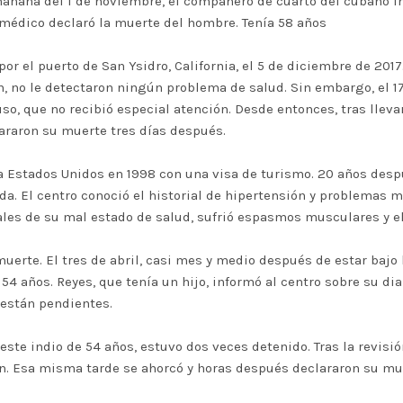
mañana del 1 de noviembre, el compañero de cuarto del cubano in
 médico declaró la muerte del hombre. Tenía 58 años
por el puerto de San Ysidro, California, el 5 de diciembre de 201
, no le detectaron ningún problema de salud. Sin embargo, el 1
so, que no recibió especial atención. Desde entonces, tras lleva
araron su muerte tres días después.
 Estados Unidos en 1998 con una visa de turismo. 20 años despué
ida. El centro conoció el historial de hipertensión y problemas 
les de su mal estado de salud, sufrió espasmos musculares y e
erte. El tres de abril, casi mes y medio después de estar bajo 
54 años. Reyes, que tenía un hijo, informó al centro sobre su d
 están pendientes.
ste indio de 54 años, estuvo dos veces detenido. Tras la revisió
. Esa misma tarde se ahorcó y horas después declararon su mu