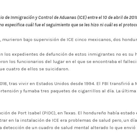
o de Inmigración y Control de Aduanas (ICE) entre el 10 de abril de 201
 especifica cuál fue el seguimiento que se les hizo ni cuál es el proto
s, murieron bajo supervisión de ICE cinco mexicanos, dos hondu
 en los expedientes de defunción de estos inmigrantes no es su h
ron los funcionarios del lugar en el que se encontraba el falle
que cuatro de ellos se suicidaron.
018, tras vivir en Estados Unidos desde 1994. El FBI transfirió 
ertensión y fumaba tres paquetes de cigarrillos al día. La última
ción de Port Isabel (PIDC), en Texas. El hondureño había estado
trar en la instalación de ICE era problemas de salud pero, un d
 la detección de un cuadro de salud mental alterado lo que envi