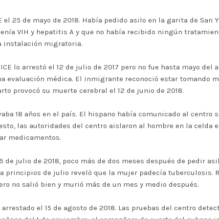
l 25 de mayo de 2018. Había pedido asilo en la garita de San Ys
enía VIH y hepatitis A y que no había recibido ningún tratamie
 instalación migratoria.
CE lo arrestó el 12 de julio de 2017 pero no fue hasta mayo del a
una evaluación médica. El inmigrante reconoció estar tomando me
rto provocó su muerte cerebral el 12 de junio de 2018.
levaba 18 años en el país. El hispano había comunicado al centro 
esto, las autoridades del centro aislaron al hombre en la celda
mar medicamentos.
5 de julio de 2018, poco más de dos meses después de pedir asilo
a principios de julio reveló que la mujer padecía tuberculosis.
pero no salió bien y murió más de un mes y medio después.
arrestado el 15 de agosto de 2018. Las pruebas del centro dete