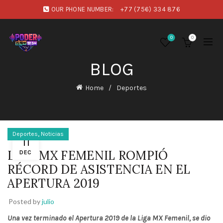
OUR PHONE NUMBER:
+77 (756) 334 876
0
0
BLOG
Home
Deportes
,
Deportes
Noticias
11
LIGA MX FEMENIL ROMPIÓ
DEC
RÉCORD DE ASISTENCIA EN EL
APERTURA 2019
Posted by
julio
Una vez terminado el Apertura 2019 de la Liga MX Femenil, se dio