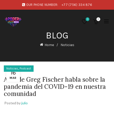
OUR PHONE NUMBER:
+77 (756) 334 876
0
0
BLOG
Home
Noticias
,
Noticias
Podcast
16
Alcalde Greg Fischer habla sobre la
MAR
pandemia del COVID-19 en nuestra
comunidad
Posted by
julio